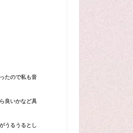
ったので私も音
ら良いかなど具
がうるうるとし