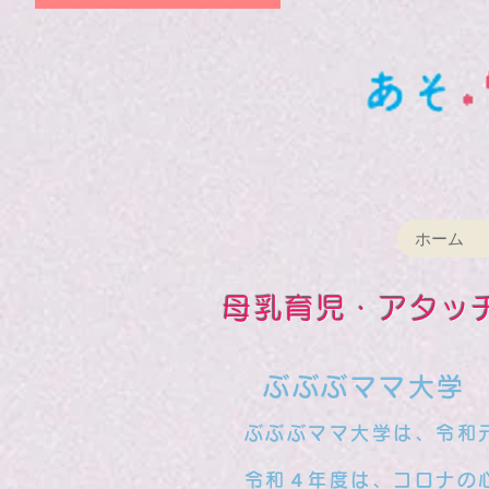
ホーム
母乳育児・アタッ
​
ぶぶぶママ大学 
ぶぶぶママ大学は、令和元
​ 令和４年度は、コロナ