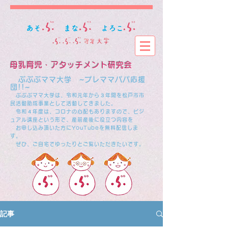
母乳育児・アタッチメント研究会
​
ぶぶぶママ大学 ~プレママパパ応援
団!!~
ぶぶぶママ大学は、令和元年から３年間を松戸市市
民活動助成事業として活動してきました。
​ 令和４年度は、コロナの心配もありますので、ビジ
ュアル講座という形で、産前産後に役立つ内容を
お申し込み頂いた方にYouTubeを無料配信しま
す。
ぜひ、ご自宅でゆったりとご覧いただきたいです。
記事