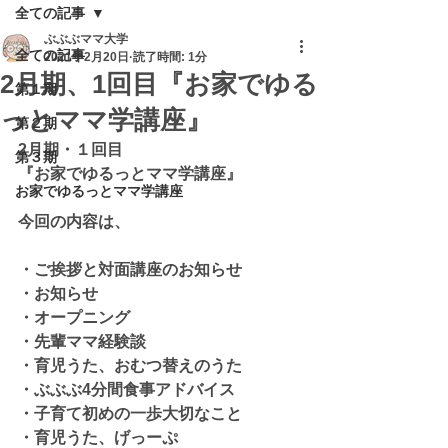
全ての記事
ぶぶぶママ大学
全ての記事
2021年2月20日
読了時間: 1分
2月期、1回目『お家でゆる
第１期
っとママ学講座』
第２期
2月期・１回目
第３期
『お家でゆるっとママ学講座』
お家でゆるっとママ学講座
今回の内容は、
・ご挨拶と対面講座のお知らせ
・お知らせ
・オープニング
・先輩ママ経験談
・育児うた、おむつ替えのうた
・ぶぶぶ4分間食事アドバイス
・子育て初めの一歩大切なこと
・育児うた、げっーぷ