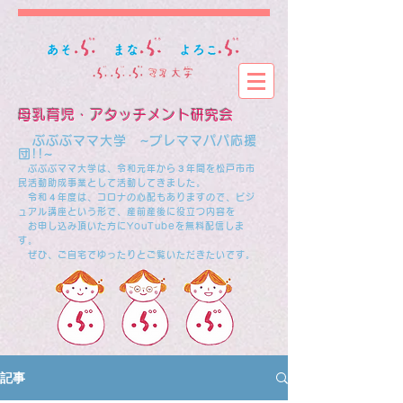
母乳育児・アタッチメント研究会
​
ぶぶぶママ大学 ~プレママパパ応援
団!!~
ぶぶぶママ大学は、令和元年から３年間を松戸市市
民活動助成事業として活動してきました。
​ 令和４年度は、コロナの心配もありますので、ビジ
ュアル講座という形で、産前産後に役立つ内容を
お申し込み頂いた方にYouTubeを無料配信しま
す。
ぜひ、ご自宅でゆったりとご覧いただきたいです。
記事