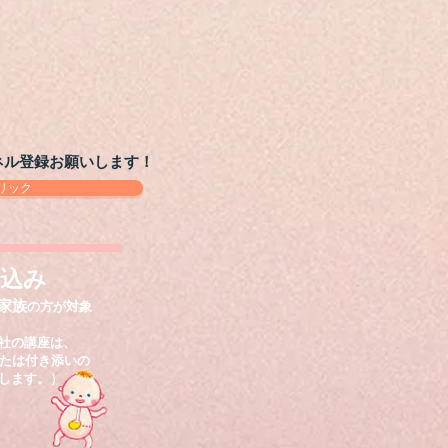
ネル登録お願いします！
リック
込み
家族
の方が対象
社の講座は、
たは付き添いの
します。）