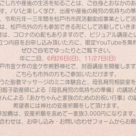
ごし方や産後の生活を知ることは、ご自身とおなかのあ
す。パパと楽しく学び、出産や産後の育児の気持ちの準
、令和元年～三年間を松戸市市民活動助成事業として活
は、松戸市外の方も参加できる形にして活動していきま
度は、コロナの心配もありますので、ビジュアル講座と
立つ内容をお申し込み頂いた方に、限定YouTubeを無
ぜひご自宅でゆったりとご覧下さい。
年に二回、
6月26日(日)
、
11/27日(日)
戸市金ケ作の金ケ作熊野神社で、対面講座を開催します
こちらも市外の方もご参加いただけます。
うた胎教マッサージのミニ体験会と、母乳育児相談室を
田智子助産師による『母乳育児の気持ちの準備』の講話
さんによる『あかちゃんと家族のためのお祝い行事』
の
希望者には神社の安産祈願をして頂けます。
参加費は、安産祈願を含めて一家族3,000円になります
合わせは、お申し込み・お問い合わせフォームから
お願