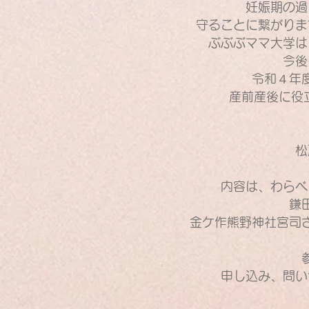
妊娠期の過
守ることに繋がりま
ぶぶぶママ大学は
今後
令和４年
産前産後に役
松
内容は、わらべ
鎌
金ケ作熊野神社宮司
申し込み、問い