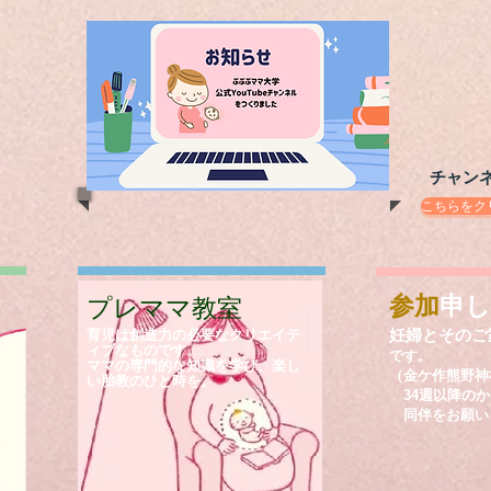
​チャン
こちらをク
参加
申し
プレママ教室
妊婦とそのご
育児
は創造力の必要なクリエイテ
ィブなものです。
です。
ママの専門的な知識を学び、楽し
（金ケ作熊野神
い胎教のひと時を。
34週以降のか
同伴をお願い