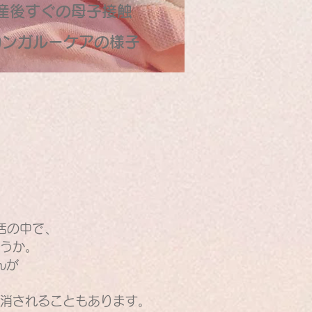
産後すぐの母子接触
カンガルーケアの様子
活の中で、
うか。
んが
消されることもあります。