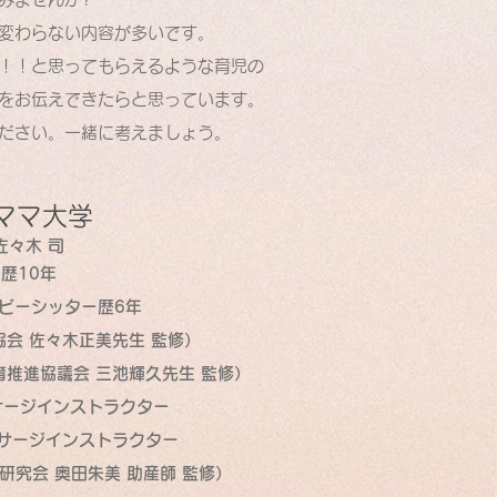
変わらない内容が多いです。
！！と思ってもらえるような育児の
をお伝えできたらと思っています。
ださい。一緒に考えましょう。
ぶママ大学
佐々木 司
歴10年
ビーシッター歴6年
会 佐々木正美先生 監修）
推進協議会 三池輝久先生 監修）
サージインストラクター
サージインストラクター
研究会 奥田朱美 助産師 監修）