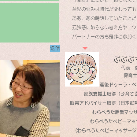
育児の悩みは時代が変わっても
ああ、あの時話していたことだ
孤独感に陥らない考え方やコツ
パートナーの方も是非ご参加く
送信
​ぶぶ
代表 
保育士
産後ドゥーラ・べ
家族支援士取得（子育て協
眠育アドバイサー取得（日本眠育
わらべうた胎教マッ
わらべうたベビーマッ
(​わらべうたベビーマッサージ