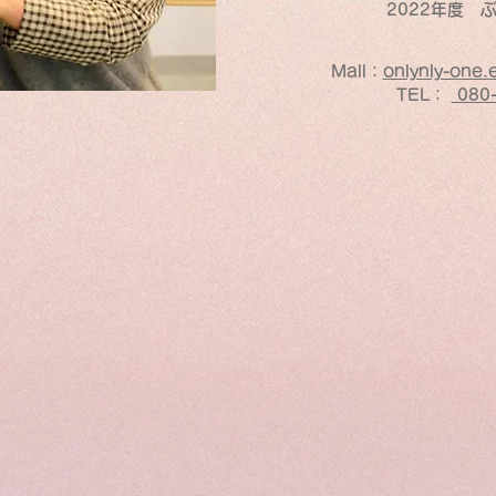
​2022年度
Mall：
onlynly-one
TEL：
080