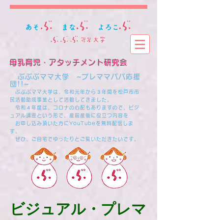
母乳育児・アタッチメント研究会
​
ぶぶぶママ大学 ~プレママパパ応援
団!!~
ぶぶぶママ大学は、令和元年から３年間を松戸市市
民活動助成事業として活動してきました。
​ 令和４年度は、コロナの心配もありますので、ビジ
ュアル講座という形で、産前産後に役立つ内容を
お申し込み頂いた方にYouTubeを無料配信しま
す。
ぜひ、ご自宅でゆったりとご覧いただきたいです。
​ビジュアル・プレマ